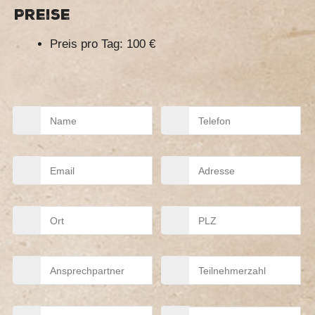
Preise
Preis pro Tag: 100 €
Name
Telefon
Mail
Adresse
Ort
PLZ
Ansprechpartner
Teilnehmerzahl
Thema
Beginn